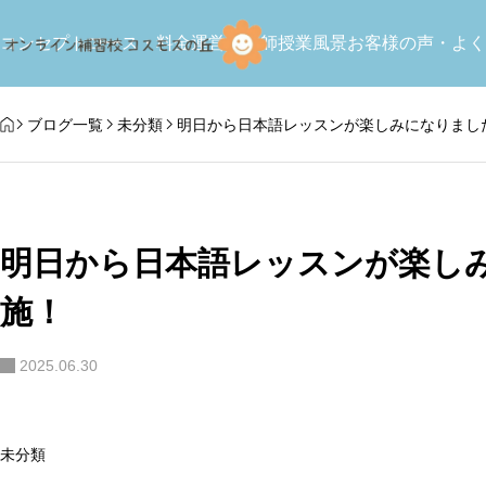
,
お知らせ
教育関連記事
未分類
コンセプト
コース・料金
運営＆講師
授業風景
お客様の声・よく
HOME
ブログ一覧
未分類
明日から日本語レッスンが楽しみになりまし
明日から日本語レッスンが楽し
国語コース
施！
【レッスン準備】
語補習校の講師研
2026年コスモスサマースクール
日本語の総合力アップ、帰国準備の方
た｜海外子育てを
開講
2025.06.30
2026.03.31
2026.06.15
未分類