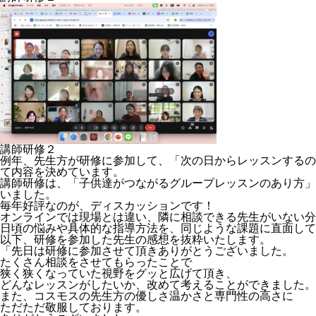
講師研修２
例年、先生方が研修に参加して、「次の日からレッスンするの
て内容を決めています。
講師研修は、「子供達がつながるグループレッスンのあり方」
いました。
毎年好評なのが、ディスカッションです！
オンラインでは現場とは違い、隣に相談できる先生がいない分
日頃の悩みや具体的な指導方法を、同じような課題に直面して
以下、研修を参加した先生の感想を抜粋いたします。
「先日は研修に参加させて頂きありがとうございました。
たくさん相談をさせてもらったことで
狭く狭くなっていた視野をグッと広げて頂き、
どんなレッスンがしたいか、改めて考えることができました。
また、コスモスの先生方の優しさ温かさと専門性の高さに
ただただ敬服しております。