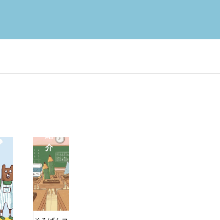
分類
未分類
コ
ー
数・数学コース
そろばんコー
ス
紹
介
海外でも「そろばん」？４歳から
「うちの子、日本語を
的思考力を育てたい方
計算力、基礎力、集中力
の習い事で人気急上昇中の魅力と
った…」海外在住ママ
効果を徹底解説！
える共通の悩み
2025.12.02
2025.11.20