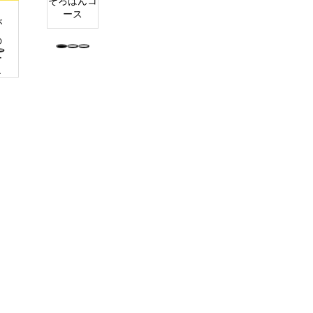
そろばんコ
ース
が
の
ー
に
わ
た
軟
対
、
来
見
え
継
の
が
き