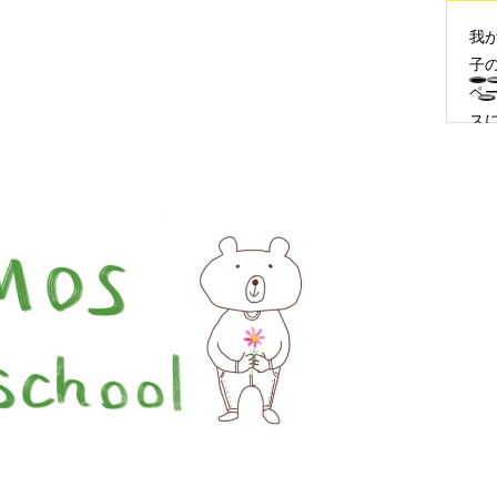
我
子
ペ
ス
合
せ
柔
な
応
と
将
を
据
た
続
力
つ