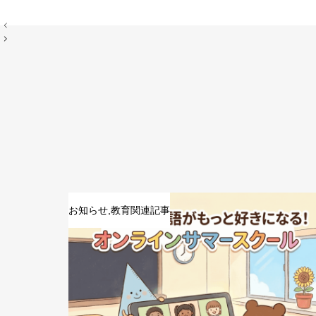
投
稿
ナ
ビ
ゲ
ー
シ
ョ
ン
お知らせ
,
教育関連記事