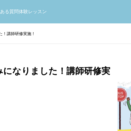
お知らせ
未
ある質問
体験レッスン
た！講師研修実施！
お
客
みになりました！講師研修実
日本語コース
算
様
の
オンライン日本
声
修を実施しまし
2026年度４月スタート！新規生
日本語学習を楽しく続けたい方
日本の数学
支える指導体制
徒様募集！
2026.01.15