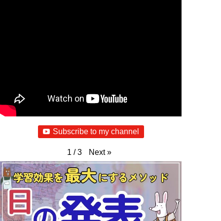
Subscribe to my channel
Next
»
1
/
3