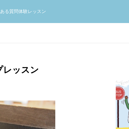
お知らせ
未
ある質問
体験レッスン
お
客
プレッスン
日本語コース
算
様
の
オンライン日本
声
修を実施しまし
2026年度４月スタート！新規生
日本語学習を楽しく続けたい方
日本の数学
支える指導体制
徒様募集！
2026.01.15