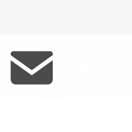
料金
運営＆講師
授業風景
お客様の声・よくある質問
体験レッス
LINEで気軽に相談
「うちの子に合う？」「今のレ
どんな小さなことでもお気軽に