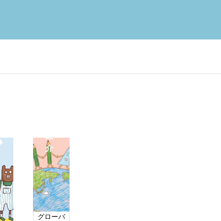
分類
未分類
コ
ー
数・数学コース
そろばんコー
ス
紹
介
海外でも「そろばん」？４歳から
「うちの子、日本語を
的思考力を育てたい方
計算力、基礎力、集中力
の習い事で人気急上昇中の魅力と
った…」海外在住ママ
効果を徹底解説！
える共通の悩み
2025.12.02
2025.11.20
グローバ