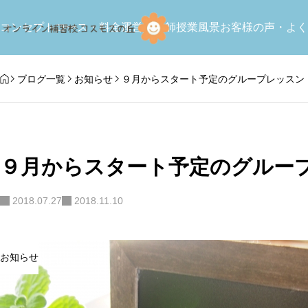
,
お知らせ
教育関連記事
未分類
コンセプト
コース・料金
運営＆講師
授業風景
お客様の声・よく
ブログ一覧
お知らせ
９月からスタート予定のグループレッスン
９月からスタート予定のグルー
国語コース
【レッスン準備】
2018.07.27
2018.11.10
語補習校の講師研
2026年コスモスサマースクール
日本語の総合力アップ、帰国準備の方
た｜海外子育てを
開講
2026.03.31
お知らせ
2026.06.15