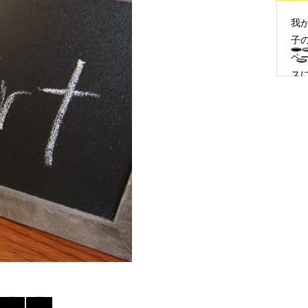
我
子
ペ
ス
合
せ
柔
な
応
と
将
を
据
た
続
力
つ